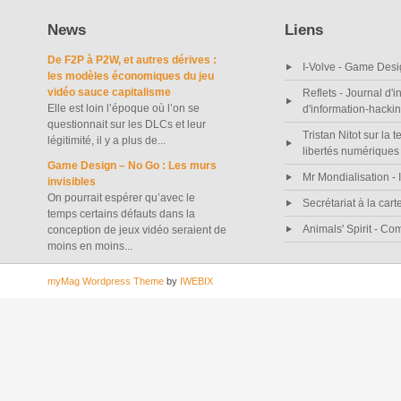
News
Liens
De F2P à P2W, et autres dérives :
I-Volve - Game Desi
les modèles économiques du jeu
vidéo sauce capitalisme
Reflets - Journal d'i
Elle est loin l’époque où l’on se
d'information-hacki
questionnait sur les DLCs et leur
Tristan Nitot sur la t
légitimité, il y a plus de...
libertés numériques
Game Design – No Go : Les murs
Mr Mondialisation - I
invisibles
On pourrait espérer qu’avec le
Secrétariat à la cart
temps certains défauts dans la
Animals' Spirit - C
conception de jeux vidéo seraient de
moins en moins...
myMag Wordpress Theme
by
IWEBIX