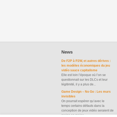
News
De F2P à P2W, et autres dérives :
les modèles économiques du jeu
vidéo sauce capitalisme
Elle est loin l’époque où l’on se
questionnait sur les DLCs et leur
légitimité, il y a plus de...
Game Design – No Go : Les murs
invisibles
On pourrait espérer qu’avec le
temps certains défauts dans la
conception de jeux vidéo seraient de
moins en moins...