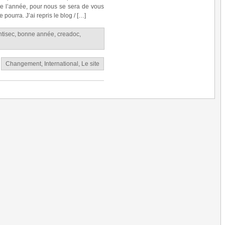
 de l’année, pour nous se sera de vous
 pourra. J’ai repris le blog / […]
ntisec
,
bonne année
,
creadoc
,
Changement
,
International
,
Le site