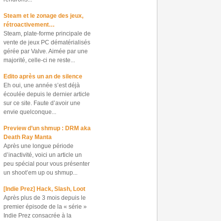
Steam et le zonage des jeux,
rétroactivement…
Steam, plate-forme principale de
vente de jeux PC dématérialisés
gérée par Valve. Aimée par une
majorité, celle-ci ne reste...
Edito après un an de silence
Eh oui, une année s’est déjà
écoulée depuis le dernier article
sur ce site. Faute d’avoir une
envie quelconque...
Preview d’un shmup : DRM aka
Death Ray Manta
Après une longue période
d’inactivité, voici un article un
peu spécial pour vous présenter
un shoot’em up ou shmup...
[Indie Prez] Hack, Slash, Loot
Après plus de 3 mois depuis le
premier épisode de la « série »
Indie Prez consacrée à la