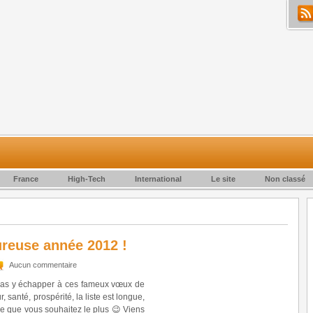
France
High-Tech
International
Le site
Non classé
reuse année 2012 !
Aucun commentaire
 pas y échapper à ces fameux vœux de
santé, prospérité, la liste est longue,
 ce que vous souhaitez le plus 😉 Viens