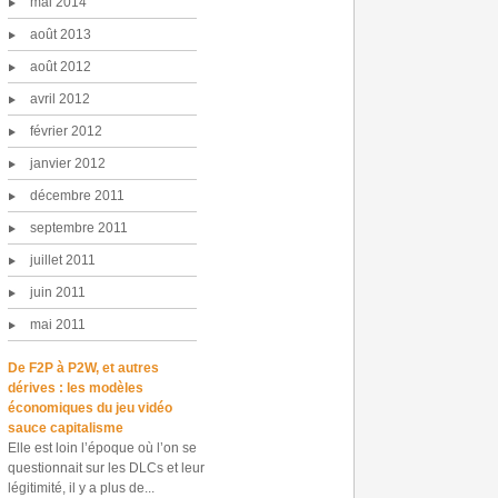
mai 2014
août 2013
août 2012
avril 2012
février 2012
janvier 2012
décembre 2011
septembre 2011
juillet 2011
juin 2011
mai 2011
De F2P à P2W, et autres
dérives : les modèles
économiques du jeu vidéo
sauce capitalisme
Elle est loin l’époque où l’on se
questionnait sur les DLCs et leur
légitimité, il y a plus de...