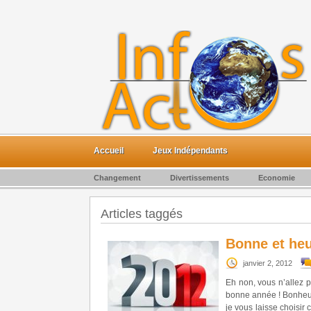
Accueil
Jeux Indépendants
Changement
Divertissements
Economie
Articles taggés
Bonne et heu
janvier 2, 2012
Eh non, vous n’allez
bonne année ! Bonheur, 
je vous laisse choisir