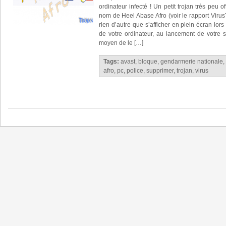
ordinateur infecté ! Un petit trojan très peu o
nom de Heel Abase Afro (voir le rapport VirusTot
rien d’autre que s’afficher en plein écran lo
de votre ordinateur, au lancement de votre 
moyen de le […]
Tags:
avast
,
bloque
,
gendarmerie nationale
,
afro
,
pc
,
police
,
supprimer
,
trojan
,
virus