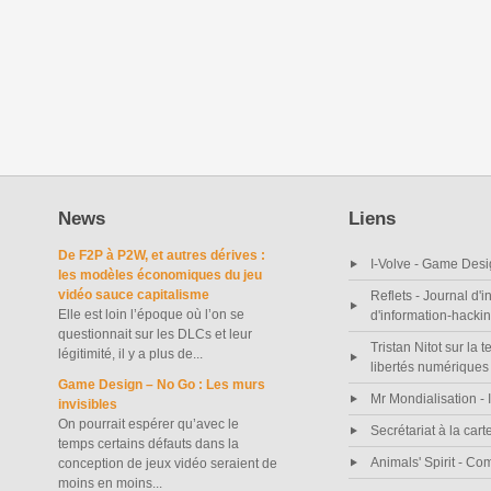
News
Liens
De F2P à P2W, et autres dérives :
I-Volve - Game Desi
les modèles économiques du jeu
vidéo sauce capitalisme
Reflets - Journal d'i
Elle est loin l’époque où l’on se
d'information-hacki
questionnait sur les DLCs et leur
Tristan Nitot sur la t
légitimité, il y a plus de...
libertés numériques
Game Design – No Go : Les murs
Mr Mondialisation - I
invisibles
On pourrait espérer qu’avec le
Secrétariat à la cart
temps certains défauts dans la
Animals' Spirit - C
conception de jeux vidéo seraient de
moins en moins...