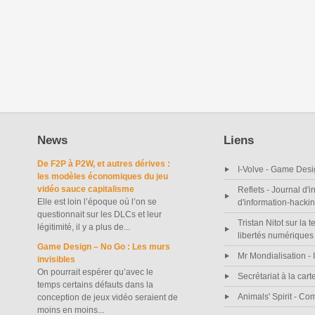
News
Liens
De F2P à P2W, et autres dérives :
I-Volve - Game Desi
les modèles économiques du jeu
vidéo sauce capitalisme
Reflets - Journal d'i
Elle est loin l’époque où l’on se
d'information-hacki
questionnait sur les DLCs et leur
Tristan Nitot sur la t
légitimité, il y a plus de...
libertés numériques
Game Design – No Go : Les murs
Mr Mondialisation - I
invisibles
On pourrait espérer qu’avec le
Secrétariat à la cart
temps certains défauts dans la
Animals' Spirit - C
conception de jeux vidéo seraient de
moins en moins...