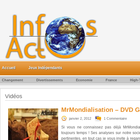
Accueil
Jeux Indépendants
Changement
Divertissements
Economie
France
High-
Vidéos
MrMondialisation – DVD G
janvier 2, 2012
1 Commentaire
Si vous ne connaissez pas déjà MrMondialis
toujours temps ! Ses analyses sur notre socié
pertinentes, en tout cas je vous invite à rega