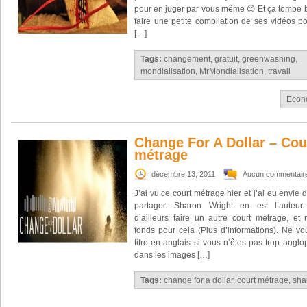
pour en juger par vous même 😉 Et ça tombe bi
faire une petite compilation de ses vidéos po
[…]
Tags:
changement
,
gratuit
,
greenwashing
,
mondialisation
,
MrMondialisation
,
travail
Econ
Change For A Dollar – Cou
métrage
décembre 13, 2011
Aucun commentair
J’ai vu ce court métrage hier et j’ai eu envie d
partager. Sharon Wright en est l’auteur
d’ailleurs faire un autre court métrage, et
fonds pour cela (Plus d’informations). Ne vo
titre en anglais si vous n’êtes pas trop anglo
dans les images […]
Tags:
change for a dollar
,
court métrage
,
sha