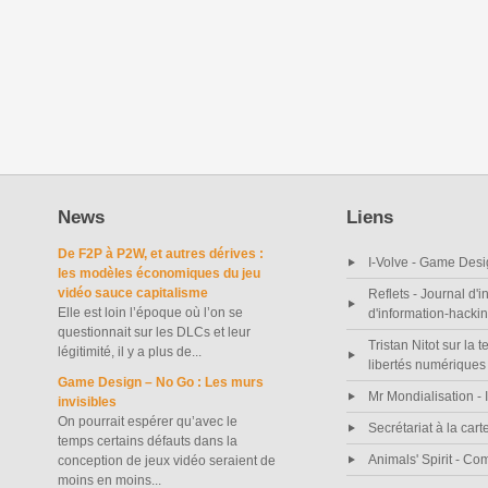
News
Liens
De F2P à P2W, et autres dérives :
I-Volve - Game Desi
les modèles économiques du jeu
vidéo sauce capitalisme
Reflets - Journal d'i
Elle est loin l’époque où l’on se
d'information-hacki
questionnait sur les DLCs et leur
Tristan Nitot sur la t
légitimité, il y a plus de...
libertés numériques
Game Design – No Go : Les murs
Mr Mondialisation - I
invisibles
On pourrait espérer qu’avec le
Secrétariat à la cart
temps certains défauts dans la
Animals' Spirit - C
conception de jeux vidéo seraient de
moins en moins...