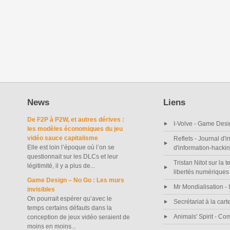
News
Liens
De F2P à P2W, et autres dérives :
I-Volve - Game Desi
les modèles économiques du jeu
vidéo sauce capitalisme
Reflets - Journal d'i
Elle est loin l’époque où l’on se
d'information-hacki
questionnait sur les DLCs et leur
Tristan Nitot sur la t
légitimité, il y a plus de...
libertés numériques
Game Design – No Go : Les murs
Mr Mondialisation - I
invisibles
On pourrait espérer qu’avec le
Secrétariat à la cart
temps certains défauts dans la
Animals' Spirit - C
conception de jeux vidéo seraient de
moins en moins...