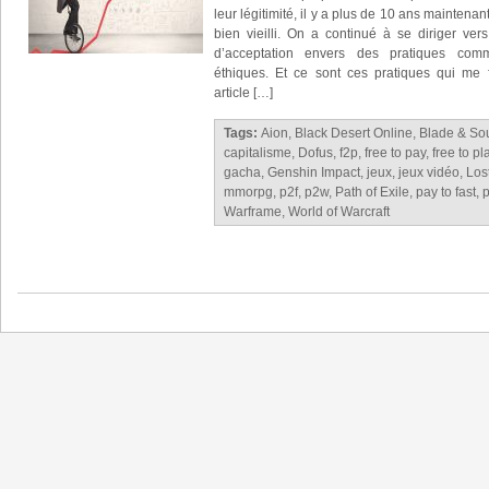
leur légitimité, il y a plus de 10 ans maintenan
bien vieilli. On a continué à se diriger vers
d’acceptation envers des pratiques com
éthiques. Et ce sont ces pratiques qui me f
article […]
Tags:
Aion
,
Black Desert Online
,
Blade & So
capitalisme
,
Dofus
,
f2p
,
free to pay
,
free to pl
gacha
,
Genshin Impact
,
jeux
,
jeux vidéo
,
Los
mmorpg
,
p2f
,
p2w
,
Path of Exile
,
pay to fast
,
p
Warframe
,
World of Warcraft