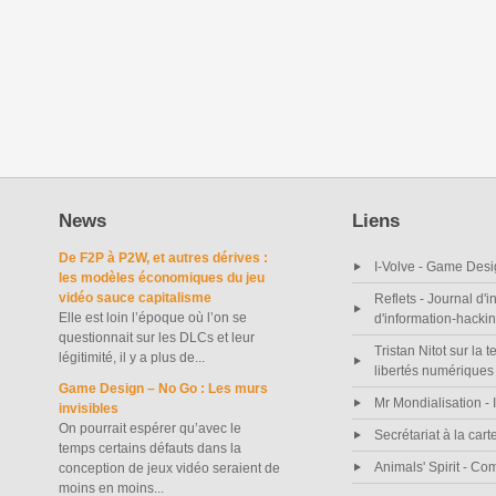
News
Liens
De F2P à P2W, et autres dérives :
I-Volve - Game Desi
les modèles économiques du jeu
vidéo sauce capitalisme
Reflets - Journal d'i
Elle est loin l’époque où l’on se
d'information-hacki
questionnait sur les DLCs et leur
Tristan Nitot sur la t
légitimité, il y a plus de...
libertés numériques
Game Design – No Go : Les murs
Mr Mondialisation - I
invisibles
On pourrait espérer qu’avec le
Secrétariat à la cart
temps certains défauts dans la
Animals' Spirit - C
conception de jeux vidéo seraient de
moins en moins...