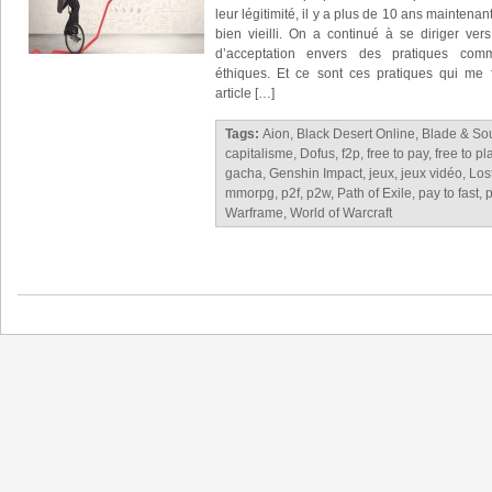
leur légitimité, il y a plus de 10 ans maintenan
bien vieilli. On a continué à se diriger vers
d’acceptation envers des pratiques com
éthiques. Et ce sont ces pratiques qui me f
article […]
Tags:
Aion
,
Black Desert Online
,
Blade & So
capitalisme
,
Dofus
,
f2p
,
free to pay
,
free to pl
gacha
,
Genshin Impact
,
jeux
,
jeux vidéo
,
Los
mmorpg
,
p2f
,
p2w
,
Path of Exile
,
pay to fast
,
p
Warframe
,
World of Warcraft